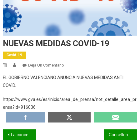
NUEVAS MEDIDAS COVID-19
Covid-19
En
Deja Un Comentario
NUEVAS
EL GOBIERNO VALENCIANO ANUNCIA NUEVAS MEDIDAS ANTI
MEDIDAS
COVID.
COVID-
19
https://www.gva.es/es/inicio/area_de_prensa/not_detalle_area_pr
ensa?id=916036
Navegación
La concertada pide amparo al Parlamento Europeo por la «conculcación» en la Ley Celaá de tratados internacionales
Conselleria y universidades acuerdan finalizar los exámenes presenciales antes de las 19h