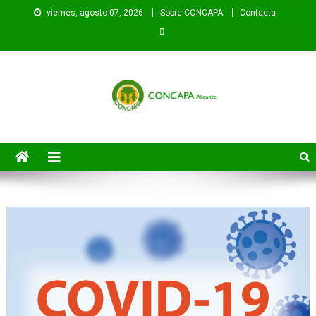
Saltar
viernes, agosto 07, 2026
Sobre CONCAPA
Contacta
al
contenido
CONCAPA
Federación Provincial de Asociaciones de Padres de Alumnos de
Alicante