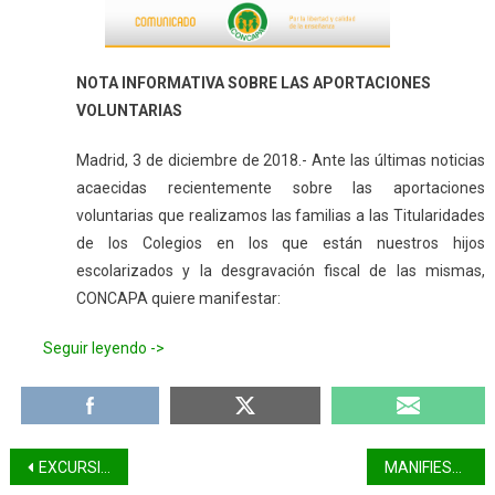
INFORMATIVA
SOBRE
LAS
NOTA INFORMATIVA SOBRE LAS APORTACIONES
APORTACIONES
VOLUNTARIAS
VOLUNTARIAS
Madrid, 3 de diciembre de 2018.- Ante las últimas noticias
acaecidas recientemente sobre las aportaciones
voluntarias que realizamos las familias a las Titularidades
de los Colegios en los que están nuestros hijos
escolarizados y la desgravación fiscal de las mismas,
CONCAPA quiere manifestar:
Seguir leyendo ->
Navegación
EXCURSIÓN FAMILIAR A DINOPARK
MANIFIESTO POR UNA EDUCACIÓN EN LIBERTAD